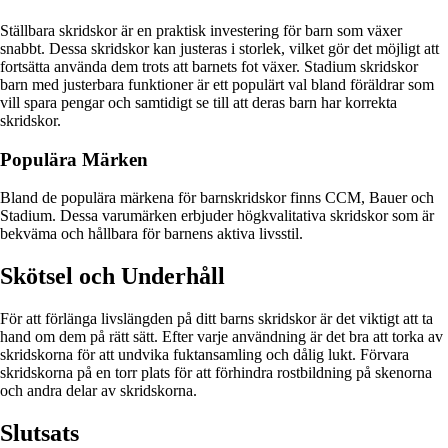
Ställbara skridskor är en praktisk investering för barn som växer
snabbt. Dessa skridskor kan justeras i storlek, vilket gör det möjligt att
fortsätta använda dem trots att barnets fot växer. Stadium skridskor
barn med justerbara funktioner är ett populärt val bland föräldrar som
vill spara pengar och samtidigt se till att deras barn har korrekta
skridskor.
Populära Märken
Bland de populära märkena för barnskridskor finns CCM, Bauer och
Stadium. Dessa varumärken erbjuder högkvalitativa skridskor som är
bekväma och hållbara för barnens aktiva livsstil.
Skötsel och Underhåll
För att förlänga livslängden på ditt barns skridskor är det viktigt att ta
hand om dem på rätt sätt. Efter varje användning är det bra att torka av
skridskorna för att undvika fuktansamling och dålig lukt. Förvara
skridskorna på en torr plats för att förhindra rostbildning på skenorna
och andra delar av skridskorna.
Slutsats