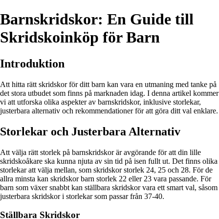
Barnskridskor: En Guide till
Skridskoinköp för Barn
Introduktion
Att hitta rätt skridskor för ditt barn kan vara en utmaning med tanke på
det stora utbudet som finns på marknaden idag. I denna artikel kommer
vi att utforska olika aspekter av barnskridskor, inklusive storlekar,
justerbara alternativ och rekommendationer för att göra ditt val enklare.
Storlekar och Justerbara Alternativ
Att välja rätt storlek på barnskridskor är avgörande för att din lille
skridskoåkare ska kunna njuta av sin tid på isen fullt ut. Det finns olika
storlekar att välja mellan, som skridskor storlek 24, 25 och 28. För de
allra minsta kan skridskor barn storlek 22 eller 23 vara passande. För
barn som växer snabbt kan ställbara skridskor vara ett smart val, såsom
justerbara skridskor i storlekar som passar från 37-40.
Ställbara Skridskor