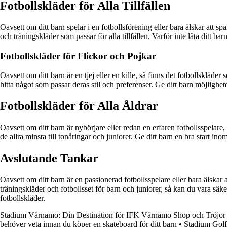
Fotbollskläder för Alla Tillfällen
Oavsett om ditt barn spelar i en fotbollsförening eller bara älskar att spa
och träningskläder som passar för alla tillfällen. Varför inte låta ditt b
Fotbollskläder för Flickor och Pojkar
Oavsett om ditt barn är en tjej eller en kille, så finns det fotbollskläder
hitta något som passar deras stil och preferenser. Ge ditt barn möjlighe
Fotbollskläder för Alla Åldrar
Oavsett om ditt barn är nybörjare eller redan en erfaren fotbollsspelare, ä
de allra minsta till tonåringar och juniorer. Ge ditt barn en bra start in
Avslutande Tankar
Oavsett om ditt barn är en passionerad fotbollsspelare eller bara älskar a
träningskläder och fotbollsset för barn och juniorer, så kan du vara säker
fotbollskläder.
Stadium Värnamo: Din Destination för IFK Värnamo Shop och Tröjor
behöver veta innan du köper en skateboard för ditt barn
•
Stadium Golf 