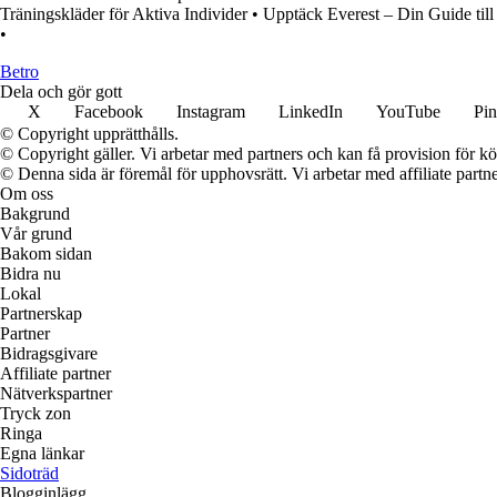
Träningskläder för Aktiva Individer
•
Upptäck Everest – Din Guide till
•
B
etro
Dela och gör gott
X
Facebook
Instagram
LinkedIn
YouTube
Pin
© Copyright upprätthålls.
© Copyright gäller. Vi arbetar med partners och kan få provision för
© Denna sida är föremål för upphovsrätt. Vi arbetar med affiliate partner
Om oss
Bakgrund
Vår grund
Bakom sidan
Bidra nu
Lokal
Partnerskap
Partner
Bidragsgivare
Affiliate partner
Nätverkspartner
Tryck zon
Ringa
Egna länkar
Sidoträd
Blogginlägg