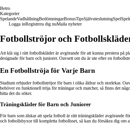
B
etro
Kategorier
Spelande
Vadhållning
Bedömningar
Bonus
Tips
Självuteslutning
Spel
Spel
Logga in
Registrera dig nu
Maila nyheter
Fotbollströjor och Fotbollskläde
Att klä sig i rätt fotbollskläder är avgörande för att kunna prestera på 
designade för barn och juniorer. Oavsett om du är ute efter en fotbollströj
En Fotbollströja för Varje Barn
Stadium erbjuder fotbollströjor för barn i olika åldrar och storlekar. Oav
behöver en funktionell tröja för träningar och matcher, så finns det något
hitta det du söker.
Träningskläder för Barn och Juniorer
För barn som älskar att spela fotboll är rätt träningskläder avgörande fö
och fotbollsbyxor till kompletta fotbollsset, så kan du försäkra dig om a