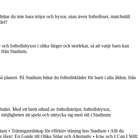
 hittar du inte bara tröjor och byxor, utan även fotbollsset, matchställ
let?
r och fotbollsbyxor i olika färger och storlekar, så att varje barn kan
r från Stadium.
på planen. På Stadium hittar du fotbollskläder för barn i alla åldrar, från
utlet. Med ett brett utbud av fotbollströjor, fotbollsbyxor,
n möjligheten att spela och uttrycka sig med stil i Stadiums
dium
•
Träningsredskap för effektiv träning hos Stadium
•
Allt du
 Herr: En Guide till Olika Stilar och Alternativ
•
Iciw och I Can I Will: