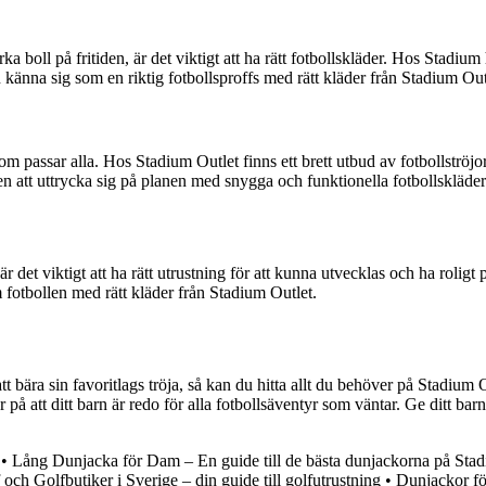
rka boll på fritiden, är det viktigt att ha rätt fotbollskläder. Hos Stadium
arn känna sig som en riktig fotbollsproffs med rätt kläder från Stadium Out
 som passar alla. Hos Stadium Outlet finns ett brett utbud av fotbollströjo
ten att uttrycka sig på planen med snygga och funktionella fotbollskläde
r det viktigt att ha rätt utrustning för att kunna utvecklas och ha roligt 
om fotbollen med rätt kläder från Stadium Outlet.
tt bära sin favoritlags tröja, så kan du hitta allt du behöver på Stadium O
 på att ditt barn är redo för alla fotbollsäventyr som väntar. Ge ditt bar
•
Lång Dunjacka för Dam – En guide till de bästa dunjackorna på Sta
och Golfbutiker i Sverige – din guide till golfutrustning
•
Dunjackor för