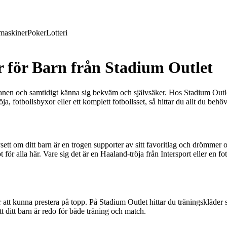
maskiner
Poker
Lotteri
r för Barn från Stadium Outlet
planen och samtidigt känna sig bekväm och självsäker. Hos Stadium Outlet 
a, fotbollsbyxor eller ett komplett fotbollsset, så hittar du allt du behöv
sett om ditt barn är en trogen supporter av sitt favoritlag och drömmer om 
 för alla här. Vare sig det är en Haaland-tröja från Intersport eller en f
r att kunna prestera på topp. På Stadium Outlet hittar du träningskläder s
tt ditt barn är redo för både träning och match.