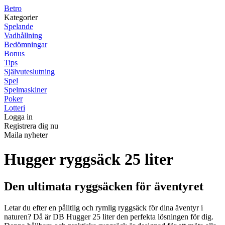
B
etro
Kategorier
Spelande
Vadhållning
Bedömningar
Bonus
Tips
Självuteslutning
Spel
Spelmaskiner
Poker
Lotteri
Logga in
Registrera dig nu
Maila nyheter
Hugger ryggsäck 25 liter
Den ultimata ryggsäcken för äventyret
Letar du efter en pålitlig och rymlig ryggsäck för dina äventyr i
naturen? Då är DB Hugger 25 liter den perfekta lösningen för dig.