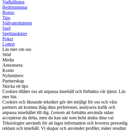
Vadhållning
Bedömningar
Bonus
Tips
Självuteslutning
Spel
Spelmaskiner
Poker
Lotteri
Läs mer om oss
Stöd
Media
Annonsera
Konto
Nyhetsbrev
Partnerskap
Skicka ett tips
Cookies tillåter oss att anpassa innehåll och förbättra vår tjänst. Läs
mer här.
Cookies och liknande tekniker gör det möjligt för oss och våra
partners att komma ihåg dina preferenser, analysera trafik och
anpassa innehållet till dig. Genom att fortsätta använda sidan
accepterar du detta, men du kan när som helst ändra dina val
Teknologier används för att lagra information och leverera personlig
reklam och innehåll. Vi skapar och använder profiler, mäter resultat