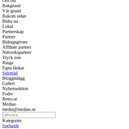
Om oss
Bakgrund
Vår grund
Bakom sidan
Bidra nu
Lokal
Partnerskap
Partner
Bidragsgivare
Affiliate partner
Nätverkspartner
Tryck zon
Ringa
Egna länkar
Sidoträd
Blogginlägg
Galleri
Nyhetssektion
Foder
Betro.se
Mediao
media@mediao.se
Kategorier
Spelande