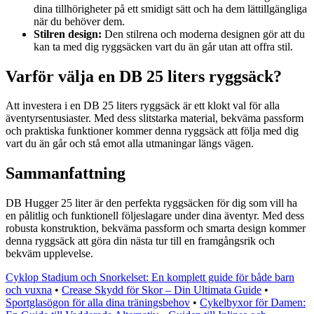
dina tillhörigheter på ett smidigt sätt och ha dem lättillgängliga
när du behöver dem.
Stilren design:
Den stilrena och moderna designen gör att du
kan ta med dig ryggsäcken vart du än går utan att offra stil.
Varför välja en DB 25 liters ryggsäck?
Att investera i en DB 25 liters ryggsäck är ett klokt val för alla
äventyrsentusiaster. Med dess slitstarka material, bekväma passform
och praktiska funktioner kommer denna ryggsäck att följa med dig
vart du än går och stå emot alla utmaningar längs vägen.
Sammanfattning
DB Hugger 25 liter är den perfekta ryggsäcken för dig som vill ha
en pålitlig och funktionell följeslagare under dina äventyr. Med dess
robusta konstruktion, bekväma passform och smarta design kommer
denna ryggsäck att göra din nästa tur till en framgångsrik och
bekväm upplevelse.
Cyklop Stadium och Snorkelset: En komplett guide för både barn
och vuxna
•
Crease Skydd för Skor – Din Ultimata Guide
•
Sportglasögon för alla dina träningsbehov
•
Cykelbyxor för Damen: