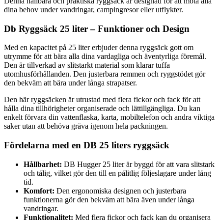
Denna hållbara och praktiska ryggsäck är designad för att möta alla
dina behov under vandringar, campingresor eller utflykter.
Db Ryggsäck 25 liter – Funktioner och Design
Med en kapacitet på 25 liter erbjuder denna ryggsäck gott om
utrymme för att bära alla dina vardagliga och äventyrliga föremål.
Den är tillverkad av slitstarkt material som klarar tuffa
utomhusförhållanden. Den justerbara remmen och ryggstödet gör
den bekväm att bära under långa strapatser.
Den här ryggsäcken är utrustad med flera fickor och fack för att
hålla dina tillhörigheter organiserade och lättillgängliga. Du kan
enkelt förvara din vattenflaska, karta, mobiltelefon och andra viktiga
saker utan att behöva gräva igenom hela packningen.
Fördelarna med en DB 25 liters ryggsäck
Hållbarhet:
DB Hugger 25 liter är byggd för att vara slitstark
och tålig, vilket gör den till en pålitlig följeslagare under lång
tid.
Komfort:
Den ergonomiska designen och justerbara
funktionerna gör den bekväm att bära även under långa
vandringar.
Funktionalitet:
Med flera fickor och fack kan du organisera