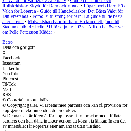
En Guide till Vadderade Alternativ
•
Guiden till Inlines och
Rullskridskor: Skydd för Barn och Vuxna
•
Löparshorts Herr: Bästa
Valen för Löparen
•
Guide till Handbollsskor: Det Bästa Valet för
Din Prestanda
•
Fotbollsutrustning för barn: En guide till de bästa
alternativen
•
Målvaktshandskar för barn: En komplett guide till
Stadiums utbud
•
Pelle P Utförsäljning 2023 – Allt du behöver veta
om Pelle Pettersson Kläder
•
B
etro
Dela och gör gott
X
Facebook
Instagram
LinkedIn
YouTube
Pinterest
TikTok
Mail
RSS
© Copyright upprätthålls.
© Copyright gäller. Vi arbetar med partners och kan få provision för
köp genom rekommenderade produkter.
© Denna sida är föremål för upphovsrätt. Vi arbetar med affiliate
partners och kan tjäna intäkter genom att köpa via länkar. Ingen del
av innehållet får kopieras eller användas utan tillstånd.