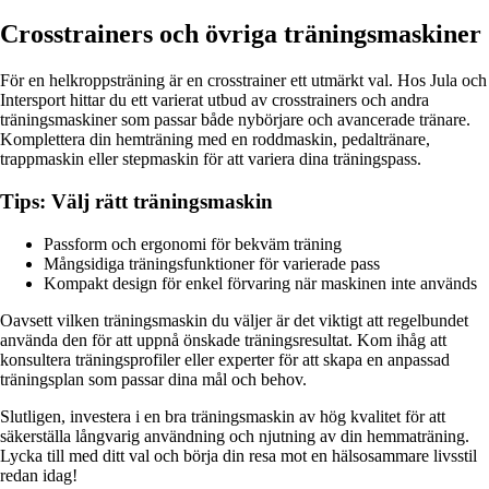
Crosstrainers och övriga träningsmaskiner
För en helkroppsträning är en crosstrainer ett utmärkt val. Hos Jula och
Intersport hittar du ett varierat utbud av crosstrainers och andra
träningsmaskiner som passar både nybörjare och avancerade tränare.
Komplettera din hemträning med en roddmaskin, pedaltränare,
trappmaskin eller stepmaskin för att variera dina träningspass.
Tips: Välj rätt träningsmaskin
Passform och ergonomi för bekväm träning
Mångsidiga träningsfunktioner för varierade pass
Kompakt design för enkel förvaring när maskinen inte används
Oavsett vilken träningsmaskin du väljer är det viktigt att regelbundet
använda den för att uppnå önskade träningsresultat. Kom ihåg att
konsultera träningsprofiler eller experter för att skapa en anpassad
träningsplan som passar dina mål och behov.
Slutligen, investera i en bra träningsmaskin av hög kvalitet för att
säkerställa långvarig användning och njutning av din hemmaträning.
Lycka till med ditt val och börja din resa mot en hälsosammare livsstil
redan idag!