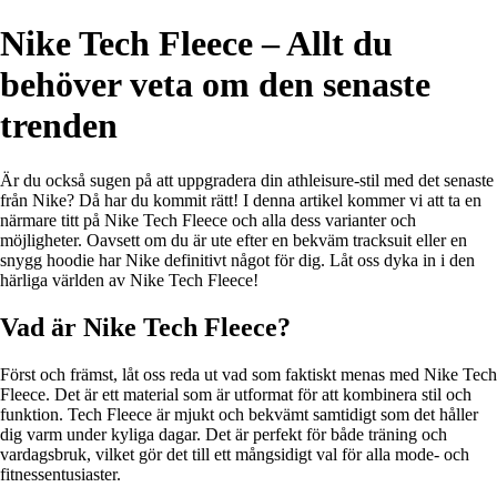
Nike Tech Fleece – Allt du
behöver veta om den senaste
trenden
Är du också sugen på att uppgradera din athleisure-stil med det senaste
från Nike? Då har du kommit rätt! I denna artikel kommer vi att ta en
närmare titt på Nike Tech Fleece och alla dess varianter och
möjligheter. Oavsett om du är ute efter en bekväm tracksuit eller en
snygg hoodie har Nike definitivt något för dig. Låt oss dyka in i den
härliga världen av Nike Tech Fleece!
Vad är Nike Tech Fleece?
Först och främst, låt oss reda ut vad som faktiskt menas med Nike Tech
Fleece. Det är ett material som är utformat för att kombinera stil och
funktion. Tech Fleece är mjukt och bekvämt samtidigt som det håller
dig varm under kyliga dagar. Det är perfekt för både träning och
vardagsbruk, vilket gör det till ett mångsidigt val för alla mode- och
fitnessentusiaster.