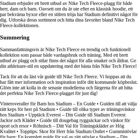
Stadium erbjuder ett brett utbud av Nike Tech Fleece-plagg för både
herr, dam och barn. Oavsett om du är ute efter en klassisk hoodie, ett
par bekväma byxor eller en stilren tröja har Stadium definitivt något för
dig. Utforska deras sortiment och hitta dina favoriter bland Nike Tech
Fleece-kollektionen.
Summering
Sammanfattningsvis är Nike Tech Fleece en trendig och funktionell
kollektion som passar både vardagsbruk och träning. Med ett brett
utbud av plagg och stilar finns det något för alla smaker och åldrar. Ge
din athleisure-stil en uppdatering med det bästa från Nike Tech Fleece!
Tack för att du läst vår guide till Nike Tech Fleece. Vi hoppas att du
har fått mer information och inspiration inför ditt kommande köpbeslut.
Glöm inte att kolla in de senaste modellerna och färgerna för att hitta
det perfekta Nike Tech Fleece-plagget för just dig!
Vinteroveraller för Barn hos Stadium – En Guide
•
Guiden till att välja
rätt keps för herr på Stadium
•
Guide till olika typer av träningsväskor
hos Stadium
•
Upptäck Everest – Din Guide till Stadium Everest
Jackor och Kläder
•
Guide till dougebag ryggsäckar och väskor för
sport och resor
•
Röhnisch – Ditt Val för Träningskläder av Hög
Kvalitet
•
Topptips: Skor för Herr från Stadium Outlet
•
Gummistövlar
för barn: En komplett guide för val av rätt stövlar
•
Stadium – Din