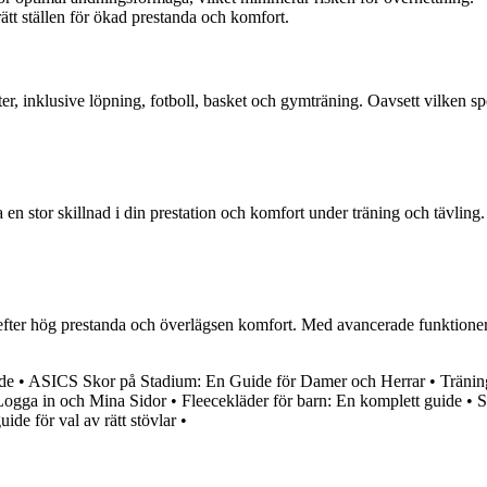
tt ställen för ökad prestanda och komfort.
ter, inklusive löpning, fotboll, basket och gymträning. Oavsett vilken 
 en stor skillnad i din prestation och komfort under träning och tävling
 efter hög prestanda och överlägsen komfort. Med avancerade funktioner o
de
•
ASICS Skor på Stadium: En Guide för Damer och Herrar
•
Tränin
ogga in och Mina Sidor
•
Fleecekläder för barn: En komplett guide
•
S
de för val av rätt stövlar
•