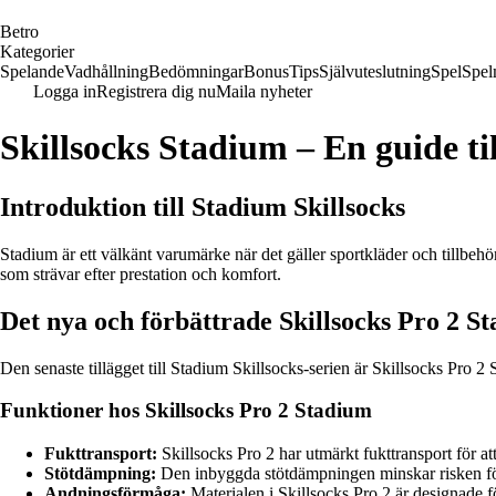
B
etro
Kategorier
Spelande
Vadhållning
Bedömningar
Bonus
Tips
Självuteslutning
Spel
Spel
Logga in
Registrera dig nu
Maila nyheter
Skillsocks Stadium – En guide ti
Introduktion till Stadium Skillsocks
Stadium är ett välkänt varumärke när det gäller sportkläder och tillbehö
som strävar efter prestation och komfort.
Det nya och förbättrade Skillsocks Pro 2 S
Den senaste tillägget till Stadium Skillsocks-serien är Skillsocks Pro 
Funktioner hos Skillsocks Pro 2 Stadium
Fukttransport:
Skillsocks Pro 2 har utmärkt fukttransport för at
Stötdämpning:
Den inbyggda stötdämpningen minskar risken för 
Andningsförmåga:
Materialen i Skillsocks Pro 2 är designade f