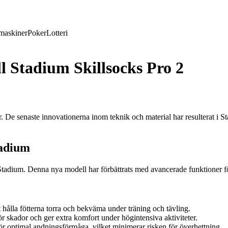
maskiner
Poker
Lotteri
ll Stadium Skillsocks Pro 2
r. De senaste innovationerna inom teknik och material har resulterat i St
tadium
2 Stadium. Denna nya modell har förbättrats med avancerade funktioner f
t hålla fötterna torra och bekväma under träning och tävling.
skador och ger extra komfort under högintensiva aktiviteter.
ör optimal andningsförmåga, vilket minimerar risken för överhettning.