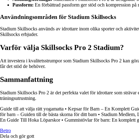
Passform:
En förbättrad passform ger stöd och kompression på rä
Användningsområden för Stadium Skillsocks
Stadium Skillsocks används av idrottare inom olika sporter och aktivite
Skillsocks erbjuder.
Varför välja Skillsocks Pro 2 Stadium?
Att investera i kvalitetsstrumpor som Stadium Skillsocks Pro 2 kan göra
får det stöd de behöver.
Sammanfattning
Stadium Skillsocks Pro 2 är det perfekta valet för idrottare som strävar
träningsutrustning.
Guide till att välja rätt yogamatta
•
Kepsar för Barn – En Komplett Gui
för barn – Guiden till de bästa skorna för ditt barn
•
Stadium Medlem, L
En Guide Till Hoka Löparskor
•
Gummistövlar för barn: En komplett gui
B
etro
Dela och gör gott