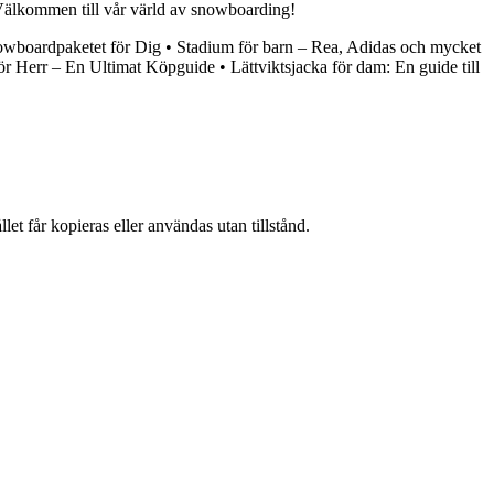
 Välkommen till vår värld av snowboarding!
owboardpaketet för Dig
•
Stadium för barn – Rea, Adidas och mycket
ör Herr – En Ultimat Köpguide
•
Lättviktsjacka för dam: En guide till
et får kopieras eller användas utan tillstånd.