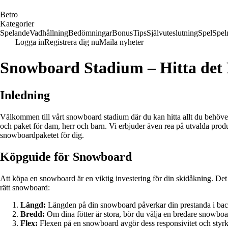
B
etro
Kategorier
Spelande
Vadhållning
Bedömningar
Bonus
Tips
Självuteslutning
Spel
Spel
Logga in
Registrera dig nu
Maila nyheter
Snowboard Stadium – Hitta det 
Inledning
Välkommen till vårt snowboard stadium där du kan hitta allt du behöver
och paket för dam, herr och barn. Vi erbjuder även rea på utvalda produk
snowboardpaketet för dig.
Köpguide för Snowboard
Att köpa en snowboard är en viktig investering för din skidåkning. Det fi
rätt snowboard:
Längd:
Längden på din snowboard påverkar din prestanda i backen.
Bredd:
Om dina fötter är stora, bör du välja en bredare snowboar
Flex:
Flexen på en snowboard avgör dess responsivitet och styrka.