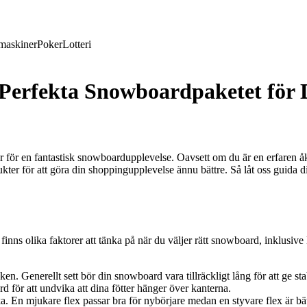
maskiner
Poker
Lotteri
Perfekta Snowboardpaketet för 
 för en fantastisk snowboardupplevelse. Oavsett om du är en erfaren åka
ter för att göra din shoppingupplevelse ännu bättre. Så låt oss guida di
nns olika faktorer att tänka på när du väljer rätt snowboard, inklusive lä
 Generellt sett bör din snowboard vara tillräckligt lång för att ge stabi
d för att undvika att dina fötter hänger över kanterna.
 En mjukare flex passar bra för nybörjare medan en styvare flex är bätt