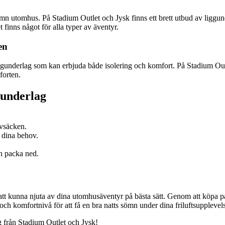
sömn utomhus. På Stadium Outlet och Jysk finns ett brett utbud av liggund
 finns något för alla typer av äventyr.
en
 liggunderlag som kan erbjuda både isolering och komfort. På Stadium Out
forten.
gunderlag
ovsäcken.
r dina behov.
ch packa ned.
 att kunna njuta av dina utomhusäventyr på bästa sätt. Genom att köpa på
och komfortnivå för att få en bra natts sömn under dina friluftsupplevels
 från Stadium Outlet och Jysk!