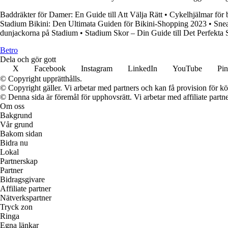
Baddräkter för Damer: En Guide till Att Välja Rätt
•
Cykelhjälmar för 
Stadium Bikini: Den Ultimata Guiden för Bikini-Shopping 2023
•
Snea
dunjackorna på Stadium
•
Stadium Skor – Din Guide till Det Perfekta
B
etro
Dela och gör gott
X
Facebook
Instagram
LinkedIn
YouTube
Pin
© Copyright upprätthålls.
© Copyright gäller. Vi arbetar med partners och kan få provision för
© Denna sida är föremål för upphovsrätt. Vi arbetar med affiliate partner
Om oss
Bakgrund
Vår grund
Bakom sidan
Bidra nu
Lokal
Partnerskap
Partner
Bidragsgivare
Affiliate partner
Nätverkspartner
Tryck zon
Ringa
Egna länkar