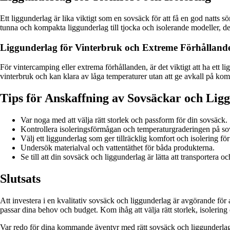
Ett liggunderlag är lika viktigt som en sovsäck för att få en god natts 
tunna och kompakta liggunderlag till tjocka och isolerande modeller, det
Liggunderlag för Vinterbruk och Extreme Förhålland
För vintercamping eller extrema förhållanden, är det viktigt att ha ett
vinterbruk och kan klara av låga temperaturer utan att ge avkall på kom
Tips för Anskaffning av Sovsäckar och Lig
Var noga med att välja rätt storlek och passform för din sovsäck.
Kontrollera isoleringsförmågan och temperaturgraderingen på s
Välj ett liggunderlag som ger tillräcklig komfort och isolering fö
Undersök materialval och vattentäthet för båda produkterna.
Se till att din sovsäck och liggunderlag är lätta att transportera o
Slutsats
Att investera i en kvalitativ sovsäck och liggunderlag är avgörande för
passar dina behov och budget. Kom ihåg att välja rätt storlek, isolering 
Var redo för dina kommande äventyr med rätt sovsäck och liggunderlag