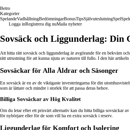
B
etro
Kategorier
Spelande
Vadhållning
Bedömningar
Bonus
Tips
Självuteslutning
Spel
Spel
Logga in
Registrera dig nu
Maila nyheter
Sovsäck och Liggunderlag: Din G
Att hitta rätt sovsäck och liggunderlag är avgörande för en bekväm och vi
rätt utrustning för att kunna njuta av naturen till fullo. I den här art
Sovsäckar för Alla Åldrar och Säsonger
En sovsäck är en av de viktigaste investeringarna för din utomhusvistels
som är lättare och mindre i storlek för att passa deras behov.
Billiga Sovsäckar av Hög Kvalitet
Om du letar efter ett prisvärt alternativ kan du hitta billiga sovsäckar 
för nybörjare eller för de som vill ha en extra sovsäck i reserv.
Liggunderlag för Komfort och Isolering