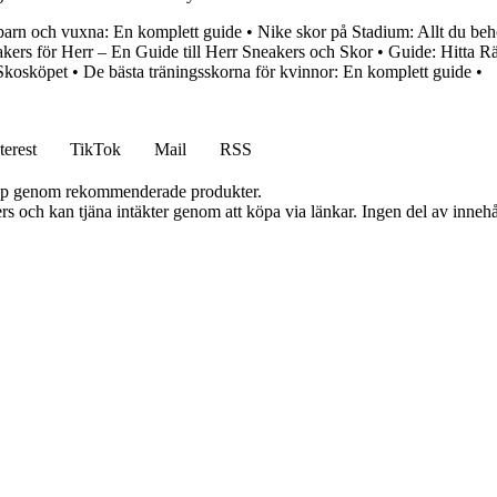
barn och vuxna: En komplett guide
•
Nike skor på Stadium: Allt du beh
kers för Herr – En Guide till Herr Sneakers och Skor
•
Guide: Hitta R
 Skosköpet
•
De bästa träningsskorna för kvinnor: En komplett guide
•
terest
TikTok
Mail
RSS
 köp genom rekommenderade produkter.
s och kan tjäna intäkter genom att köpa via länkar. Ingen del av innehåll