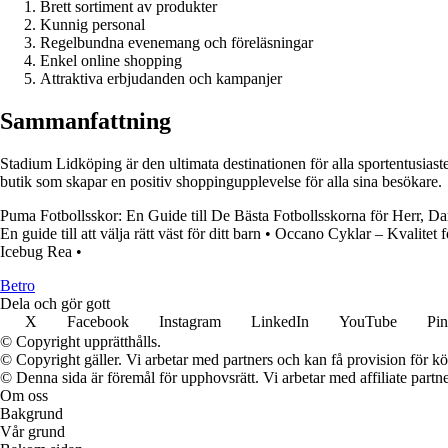
Brett sortiment av produkter
Kunnig personal
Regelbundna evenemang och föreläsningar
Enkel online shopping
Attraktiva erbjudanden och kampanjer
Sammanfattning
Stadium Lidköping är den ultimata destinationen för alla sportentusia
butik som skapar en positiv shoppingupplevelse för alla sina besökare.
Puma Fotbollsskor: En Guide till De Bästa Fotbollsskorna för Herr, 
En guide till att välja rätt väst för ditt barn
•
Occano Cyklar – Kvalitet fö
Icebug Rea
•
B
etro
Dela och gör gott
X
Facebook
Instagram
LinkedIn
YouTube
Pin
© Copyright upprätthålls.
© Copyright gäller. Vi arbetar med partners och kan få provision för
© Denna sida är föremål för upphovsrätt. Vi arbetar med affiliate partner
Om oss
Bakgrund
Vår grund