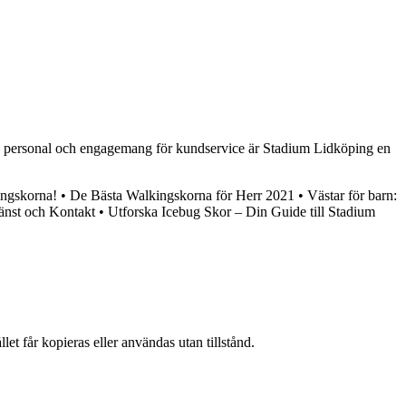
iga personal och engagemang för kundservice är Stadium Lidköping en
ingskorna!
•
De Bästa Walkingskorna för Herr 2021
•
Västar för barn:
änst och Kontakt
•
Utforska Icebug Skor – Din Guide till Stadium
et får kopieras eller användas utan tillstånd.