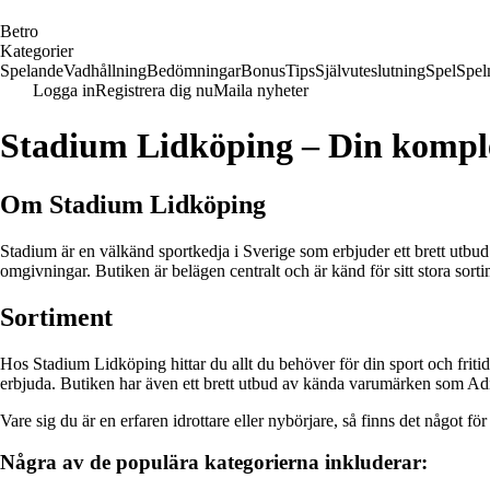
B
etro
Kategorier
Spelande
Vadhållning
Bedömningar
Bonus
Tips
Självuteslutning
Spel
Spel
Logga in
Registrera dig nu
Maila nyheter
Stadium Lidköping – Din komple
Om Stadium Lidköping
Stadium är en välkänd sportkedja i Sverige som erbjuder ett brett utbu
omgivningar. Butiken är belägen centralt och är känd för sitt stora sor
Sortiment
Hos Stadium Lidköping hittar du allt du behöver för din sport och fritidsa
erbjuda. Butiken har även ett brett utbud av kända varumärken som Ad
Vare sig du är en erfaren idrottare eller nybörjare, så finns det något f
Några av de populära kategorierna inkluderar: