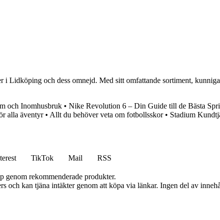
ster i Lidköping och dess omnejd. Med sitt omfattande sortiment, kunn
Dam och Inomhusbruk
•
Nike Revolution 6 – Din Guide till de Bästa Spr
r alla äventyr
•
Allt du behöver veta om fotbollsskor
•
Stadium Kundtj
terest
TikTok
Mail
RSS
 köp genom rekommenderade produkter.
s och kan tjäna intäkter genom att köpa via länkar. Ingen del av innehåll