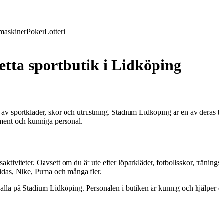
maskiner
Poker
Lotteri
tta sportbutik i Lidköping
d av sportkläder, skor och utrustning. Stadium Lidköping är en av deras
timent och kunniga personal.
ktiviteter. Oavsett om du är ute efter löparkläder, fotbollsskor, tränings
idas, Nike, Puma och många fler.
ör alla på Stadium Lidköping. Personalen i butiken är kunnig och hjälper d