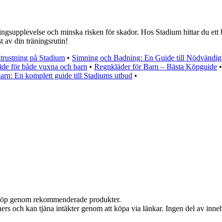
ningsupplevelse och minska risken för skador. Hos Stadium hittar du ett b
st av din träningsrutin!
trustning på Stadium
•
Simning och Badning: En Guide till Nödvändig 
de för både vuxna och barn
•
Regnkläder för Barn – Bästa Köpguide
arn: En komplett guide till Stadiums utbud
•
ör köp genom rekommenderade produkter.
ers och kan tjäna intäkter genom att köpa via länkar. Ingen del av innehå