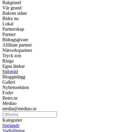
Bakgrund
Vår grund
Bakom sidan
Bidra nu
Lokal
Partnerskap
Partner
Bidragsgivare
Affiliate partner
Nätverkspartner
Tryck zon
Ringa
Egna länkar
Sidoträd
Blogginlägg
Galleri
Nyhetssektion
Foder
Betro.se
Mediao
media@mediao.se
Kategorier
Spelande
Vadhållning