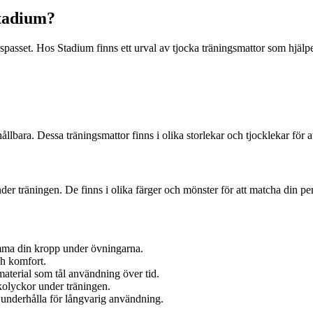
Stadium?
asset. Hos Stadium finns ett urval av tjocka träningsmattor som hjälper
hållbara. Dessa träningsmattor finns i olika storlekar och tjocklekar för
der träningen. De finns i olika färger och mönster för att matcha din pers
rymma din kropp under övningarna.
ch komfort.
t material som tål användning över tid.
kolyckor under träningen.
 underhålla för långvarig användning.