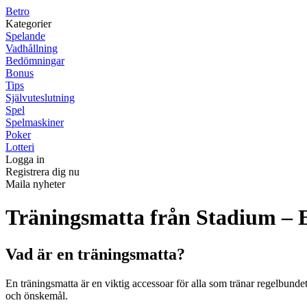
B
etro
Kategorier
Spelande
Vadhållning
Bedömningar
Bonus
Tips
Självuteslutning
Spel
Spelmaskiner
Poker
Lotteri
Logga in
Registrera dig nu
Maila nyheter
Träningsmatta från Stadium – En
Vad är en träningsmatta?
En träningsmatta är en viktig accessoar för alla som tränar regelbundet
och önskemål.