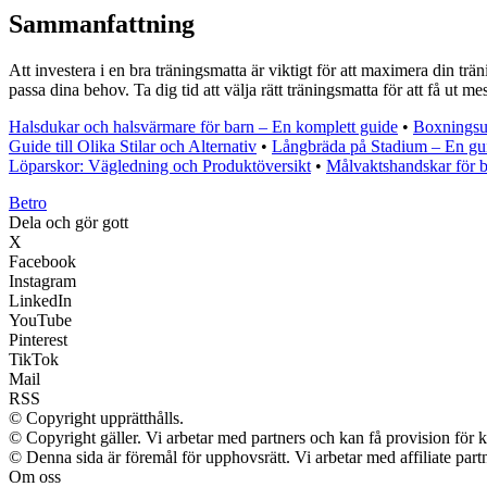
Sammanfattning
Att investera i en bra träningsmatta är viktigt för att maximera din trä
passa dina behov. Ta dig tid att välja rätt träningsmatta för att få ut me
Halsdukar och halsvärmare för barn – En komplett guide
•
Boxningsu
Guide till Olika Stilar och Alternativ
•
Långbräda på Stadium – En gui
Löparskor: Vägledning och Produktöversikt
•
Målvaktshandskar för b
B
etro
Dela och gör gott
X
Facebook
Instagram
LinkedIn
YouTube
Pinterest
TikTok
Mail
RSS
© Copyright upprätthålls.
© Copyright gäller. Vi arbetar med partners och kan få provision f
© Denna sida är föremål för upphovsrätt. Vi arbetar med affiliate partn
Om oss