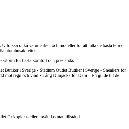
n. Utforska olika varumärken och modeller för att hitta de bästa termo-
la utomhusaktiviteter.
 passform för bästa komfort och prestanda.
et Butiker i Sverige
•
Stadium Outlet Butiker i Sverige
•
Sneakers för
kydd mot regn och vind
•
Lång Dunjacka för Dam – En guide till de
et får kopieras eller användas utan tillstånd.