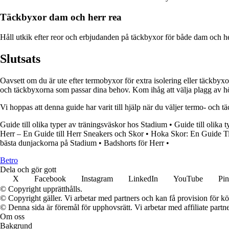
Täckbyxor dam och herr rea
Håll utkik efter reor och erbjudanden på täckbyxor för både dam och herr 
Slutsats
Oavsett om du är ute efter termobyxor för extra isolering eller täckbyxo
och täckbyxorna som passar dina behov. Kom ihåg att välja plagg av hö
Vi hoppas att denna guide har varit till hjälp när du väljer termo- och
Guide till olika typer av träningsväskor hos Stadium
•
Guide till olika 
Herr – En Guide till Herr Sneakers och Skor
•
Hoka Skor: En Guide Ti
bästa dunjackorna på Stadium
•
Badshorts för Herr
•
B
etro
Dela och gör gott
X
Facebook
Instagram
LinkedIn
YouTube
Pin
© Copyright upprätthålls.
© Copyright gäller. Vi arbetar med partners och kan få provision för
© Denna sida är föremål för upphovsrätt. Vi arbetar med affiliate partner
Om oss
Bakgrund