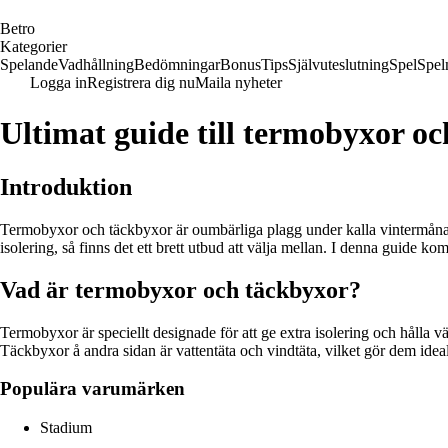
B
etro
Kategorier
Spelande
Vadhållning
Bedömningar
Bonus
Tips
Självuteslutning
Spel
Spel
Logga in
Registrera dig nu
Maila nyheter
Ultimat guide till termobyxor o
Introduktion
Termobyxor och täckbyxor är oumbärliga plagg under kalla vintermånader
isolering, så finns det ett brett utbud att välja mellan. I denna guide ko
Vad är termobyxor och täckbyxor?
Termobyxor är speciellt designade för att ge extra isolering och hålla
Täckbyxor å andra sidan är vattentäta och vindtäta, vilket gör dem idea
Populära varumärken
Stadium