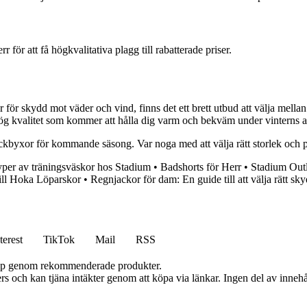
för att få högkvalitativa plagg till rabatterade priser.
r för skydd mot väder och vind, finns det ett brett utbud att välja mella
g kvalitet som kommer att hålla dig varm och bekväm under vinterns al
 täckbyxor för kommande säsong. Var noga med att välja rätt storlek och
typer av träningsväskor hos Stadium
•
Badshorts för Herr
•
Stadium Outl
ll Hoka Löparskor
•
Regnjackor för dam: En guide till att välja rätt s
terest
TikTok
Mail
RSS
 köp genom rekommenderade produkter.
s och kan tjäna intäkter genom att köpa via länkar. Ingen del av innehåll