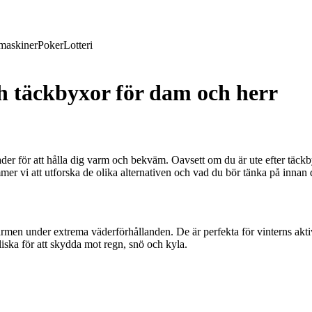
maskiner
Poker
Lotteri
ch täckbyxor för dam och herr
 för att hålla dig varm och bekväm. Oavsett om du är ute efter täckbyx
mmer vi att utforska de olika alternativen och vad du bör tänka på innan d
 värmen under extrema väderförhållanden. De är perfekta för vinterns ak
liska för att skydda mot regn, snö och kyla.