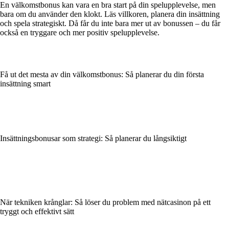
En välkomstbonus kan vara en bra start på din spelupplevelse, men
bara om du använder den klokt. Läs villkoren, planera din insättning
och spela strategiskt. Då får du inte bara mer ut av bonussen – du får
också en tryggare och mer positiv spelupplevelse.
Få ut det mesta av din välkomstbonus: Så planerar du din första
insättning smart
Insättningsbonusar som strategi: Så planerar du långsiktigt
När tekniken krånglar: Så löser du problem med nätcasinon på ett
tryggt och effektivt sätt