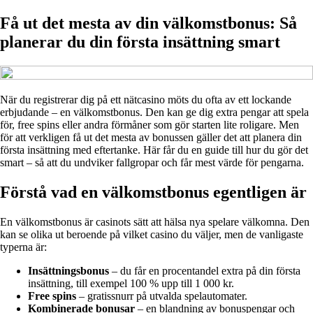
Få ut det mesta av din välkomstbonus: Så
planerar du din första insättning smart
När du registrerar dig på ett nätcasino möts du ofta av ett lockande
erbjudande – en välkomstbonus. Den kan ge dig extra pengar att spela
för, free spins eller andra förmåner som gör starten lite roligare. Men
för att verkligen få ut det mesta av bonussen gäller det att planera din
första insättning med eftertanke. Här får du en guide till hur du gör det
smart – så att du undviker fallgropar och får mest värde för pengarna.
Förstå vad en välkomstbonus egentligen är
En välkomstbonus är casinots sätt att hälsa nya spelare välkomna. Den
kan se olika ut beroende på vilket casino du väljer, men de vanligaste
typerna är:
Insättningsbonus
– du får en procentandel extra på din första
insättning, till exempel 100 % upp till 1 000 kr.
Free spins
– gratissnurr på utvalda spelautomater.
Kombinerade bonusar
– en blandning av bonuspengar och