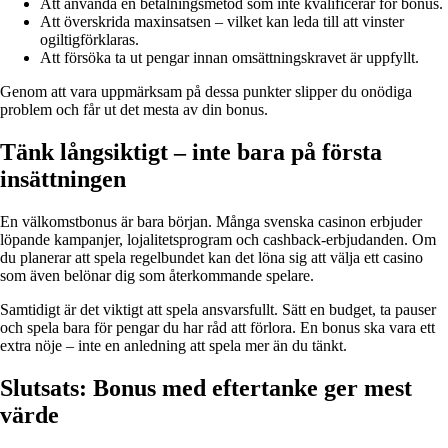
Att använda en betalningsmetod som inte kvalificerar för bonus.
Att överskrida maxinsatsen – vilket kan leda till att vinster
ogiltigförklaras.
Att försöka ta ut pengar innan omsättningskravet är uppfyllt.
Genom att vara uppmärksam på dessa punkter slipper du onödiga
problem och får ut det mesta av din bonus.
Tänk långsiktigt – inte bara på första
insättningen
En välkomstbonus är bara början. Många svenska casinon erbjuder
löpande kampanjer, lojalitetsprogram och cashback-erbjudanden. Om
du planerar att spela regelbundet kan det löna sig att välja ett casino
som även belönar dig som återkommande spelare.
Samtidigt är det viktigt att spela ansvarsfullt. Sätt en budget, ta pauser
och spela bara för pengar du har råd att förlora. En bonus ska vara ett
extra nöje – inte en anledning att spela mer än du tänkt.
Slutsats: Bonus med eftertanke ger mest
värde