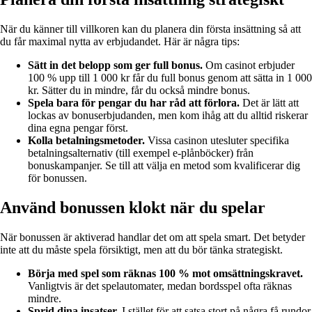
När du känner till villkoren kan du planera din första insättning så att
du får maximal nytta av erbjudandet. Här är några tips:
Sätt in det belopp som ger full bonus.
Om casinot erbjuder
100 % upp till 1 000 kr får du full bonus genom att sätta in 1 000
kr. Sätter du in mindre, får du också mindre bonus.
Spela bara för pengar du har råd att förlora.
Det är lätt att
lockas av bonuserbjudanden, men kom ihåg att du alltid riskerar
dina egna pengar först.
Kolla betalningsmetoder.
Vissa casinon utesluter specifika
betalningsalternativ (till exempel e-plånböcker) från
bonuskampanjer. Se till att välja en metod som kvalificerar dig
för bonussen.
Använd bonussen klokt när du spelar
När bonussen är aktiverad handlar det om att spela smart. Det betyder
inte att du måste spela försiktigt, men att du bör tänka strategiskt.
Börja med spel som räknas 100 % mot omsättningskravet.
Vanligtvis är det spelautomater, medan bordsspel ofta räknas
mindre.
Sprid dina insatser.
I stället för att satsa stort på några få rundor