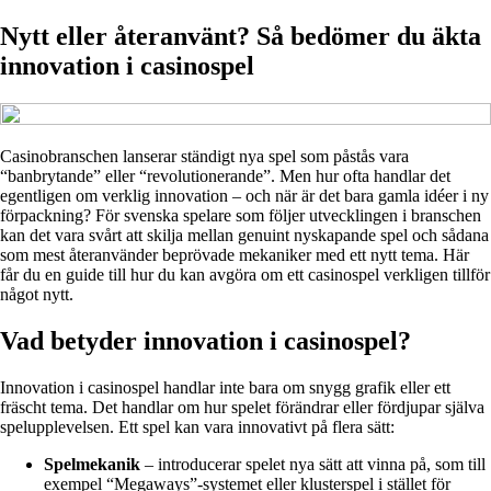
Nytt eller återanvänt? Så bedömer du äkta
innovation i casinospel
Casinobranschen lanserar ständigt nya spel som påstås vara
“banbrytande” eller “revolutionerande”. Men hur ofta handlar det
egentligen om verklig innovation – och när är det bara gamla idéer i ny
förpackning? För svenska spelare som följer utvecklingen i branschen
kan det vara svårt att skilja mellan genuint nyskapande spel och sådana
som mest återanvänder beprövade mekaniker med ett nytt tema. Här
får du en guide till hur du kan avgöra om ett casinospel verkligen tillför
något nytt.
Vad betyder innovation i casinospel?
Innovation i casinospel handlar inte bara om snygg grafik eller ett
fräscht tema. Det handlar om hur spelet förändrar eller fördjupar själva
spelupplevelsen. Ett spel kan vara innovativt på flera sätt:
Spelmekanik
– introducerar spelet nya sätt att vinna på, som till
exempel “Megaways”-systemet eller klusterspel i stället för