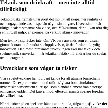
Teknik som drivkraft – men inte alltid
tillräckligt
Teknologiska framsteg har gjort det möjligt att skapa mer realistiska
och engagerande casinospel än någonsin tidigare. Livecasinon, där
riktiga dealers streamas via video, och VR-casinon, där du kan röra dig
i en virtuell miljö, är exempel på verklig teknisk innovation.
Men teknik i sig räcker inte. Om VR bara används som en visuell
gimmick utan att förändra spelupplevelsen, är det fortfarande ytlig
innovation. Den mest intressanta utvecklingen sker när teknik och
spelmekanik samverkar – när tekniken faktiskt förändrar hur du spelar
och interagerar.
Utvecklare som vågar ta risker
Vissa spelutvecklare har gjort sig kända för att utmana branschens
normer. De experimenterar med oförutsägbara bonusfunktioner,
dynamiska vinstsystem eller spel som blandar element från datorspel
och casinovärlden. Det kräver mod, eftersom många spelare föredrar
det välbekanta.
När du stöter på ett spel som känns annorlunda, fråga dig själv:
Är det